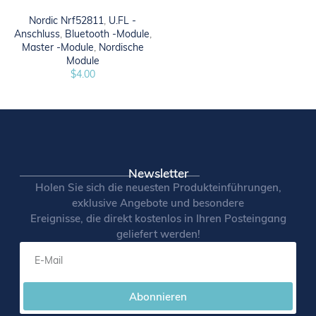
Nordic Nrf52811
,
U.FL -
Anschluss
,
Bluetooth -Module
,
Master -Module
,
Nordische
Module
$
4.00
Newsletter
Holen Sie sich die neuesten Produkteinführungen,
exklusive Angebote und besondere
Ereignisse, die direkt kostenlos in Ihren Posteingang
geliefert werden!
Abonnieren