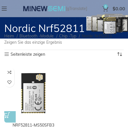
0
$
0.00
[gTranslate]
Nordic Nrf52811
Heim
Bluetooth -Module
Chip -Typ
Nordic Nrf52811
Zeigen Sie das einzige Ergebnis
Seitenleiste zeigen
NRF52811-MS50SFB3