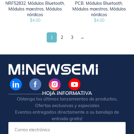
NRF52832
,
Módulos Bluetooth
,
PCB
,
Módulos Bluetooth
,
Módulos maestros
,
Módulos
Módulos maestros
,
Módulos
nórdicos
nórdicos
$
4.00
$
4.00
1
2
3
→
HOJA INFORMATIVA
Obtenga los últimos lanzamientos de productos,
Ofertas exclusivas y especiales
Eventos entregados directamente a su bandeja de
entrada gratis!