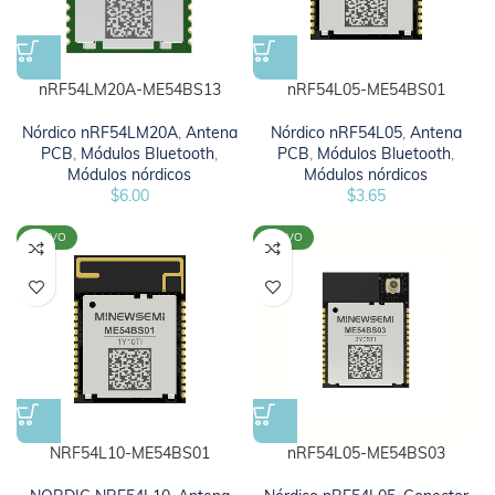
nRF54LM20A-ME54BS13
nRF54L05-ME54BS01
Nórdico nRF54LM20A
,
Antena
Nórdico nRF54L05
,
Antena
PCB
,
Módulos Bluetooth
,
PCB
,
Módulos Bluetooth
,
Módulos nórdicos
Módulos nórdicos
$
6.00
$
3.65
NUEVO
NUEVO
NRF54L10-ME54BS01
nRF54L05-ME54BS03