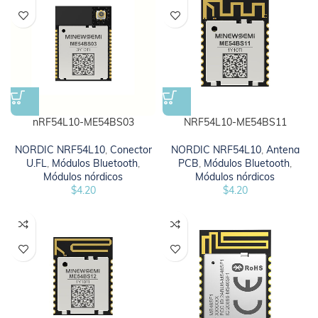
nRF54L10-ME54BS03
NRF54L10-ME54BS11
NORDIC NRF54L10
,
Conector
NORDIC NRF54L10
,
Antena
U.FL
,
Módulos Bluetooth
,
PCB
,
Módulos Bluetooth
,
Módulos nórdicos
Módulos nórdicos
$
4.20
$
4.20