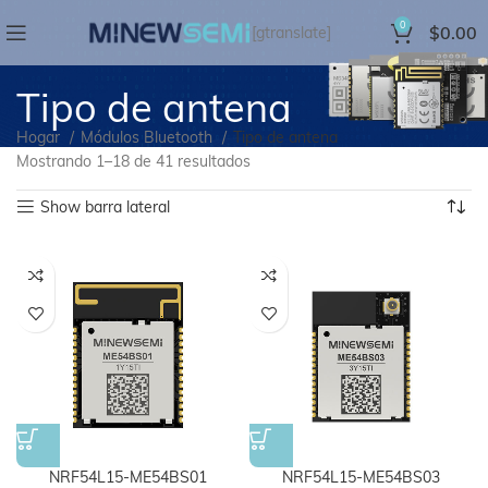
0
$
0.00
[gtranslate]
Tipo de antena
Hogar
Módulos Bluetooth
Tipo de antena
Mostrando 1–18 de 41 resultados
Show barra lateral
NRF54L15-ME54BS01
NRF54L15-ME54BS03