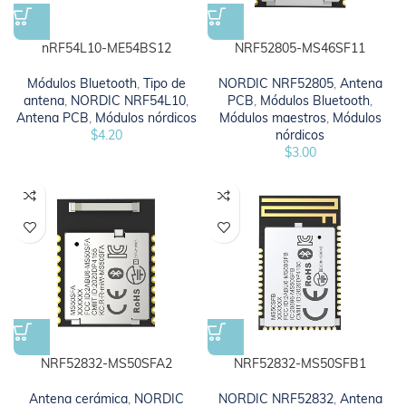
nRF54L10-ME54BS12
NRF52805-MS46SF11
Módulos Bluetooth
,
Tipo de
NORDIC NRF52805
,
Antena
antena
,
NORDIC NRF54L10
,
PCB
,
Módulos Bluetooth
,
Antena PCB
,
Módulos nórdicos
Módulos maestros
,
Módulos
$
4.20
nórdicos
$
3.00
NRF52832-MS50SFA2
NRF52832-MS50SFB1
Antena cerámica
,
NORDIC
NORDIC NRF52832
,
Antena