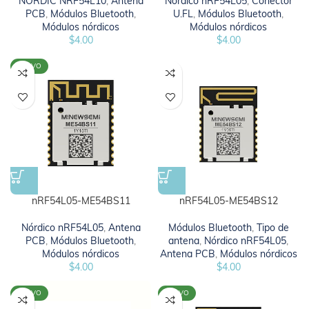
NORDIC NRF54L10
,
Antena
Nórdico nRF54L05
,
Conector
PCB
,
Módulos Bluetooth
,
U.FL
,
Módulos Bluetooth
,
Módulos nórdicos
Módulos nórdicos
$
4.00
$
4.00
NUEVO
nRF54L05-ME54BS11
nRF54L05-ME54BS12
Nórdico nRF54L05
,
Antena
Módulos Bluetooth
,
Tipo de
PCB
,
Módulos Bluetooth
,
antena
,
Nórdico nRF54L05
,
Módulos nórdicos
Antena PCB
,
Módulos nórdicos
$
4.00
$
4.00
NUEVO
NUEVO