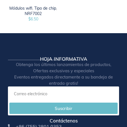
Módulos wifi
,
Tipo de chip
,
NRF7002
$
6.50
HOJA INFORMATIVA
Obtenga los últimos lanzamientos de productos,
Ofertas exclusivas y especiales
Eventos entregados directamente a su bandeja de
entrada gratis!
Suscribir
Contáctenos
+86 (755) 2801 0353