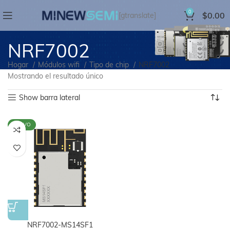
0
$
0.00
[gtranslate]
NRF7002
Hogar
Módulos wifi
Tipo de chip
NRF7002
Mostrando el resultado único
Show barra lateral
NUEVO
NRF7002-MS14SF1