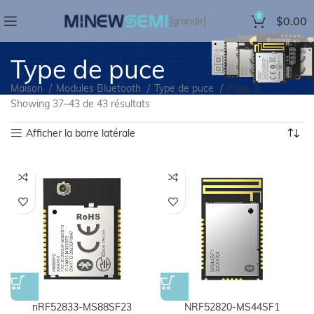
0
$
0.00
[grandir]
Type de puce
Maison
Modules Bluetooth
Type de puce
Page 3
Showing 37
–43 de 43 résultats
Afficher la barre latérale
nRF52833-MS88SF23
NRF52820-MS44SF1