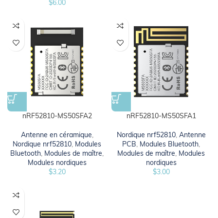
$
6.00
nRF52810-MS50SFA2
nRF52810-MS50SFA1
Antenne en céramique
,
Nordique nrf52810
,
Antenne
Nordique nrf52810
,
Modules
PCB
,
Modules Bluetooth
,
Bluetooth
,
Modules de maître
,
Modules de maître
,
Modules
Modules nordiques
nordiques
$
3.20
$
3.00