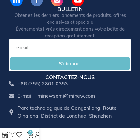
BULLETIN
Obtenez les derniers lancements de produits, offres
exclusives et spéciale
Événements livrés directement dans votre boîte de
réception gratuitement!
S'abonner
CONTACTEZ-NOUS
+86 (755) 2801 0353
E-mail：minewsemi@minew.com
Parc technologique de Gangzhilong, Route
Qinglong, District de Longhua, Shenzhen
0