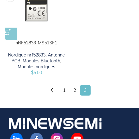
nRF52833-MS51SF1
Nordique nrf52833
,
Antenne
PCB
,
Modules Bluetooth
,
Modules nordiques
$
5.00
←
1
2
3