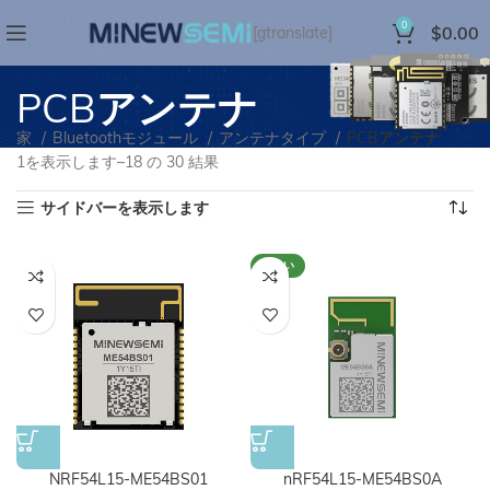
0
$
0.00
[gtranslate]
PCBアンテナ
家
Bluetoothモジュール
アンテナタイプ
PCBアンテナ
1を表示します–18 の 30 結果
サイドバーを表示します
新しい
NRF54L15-ME54BS01
nRF54L15-ME54BS0A