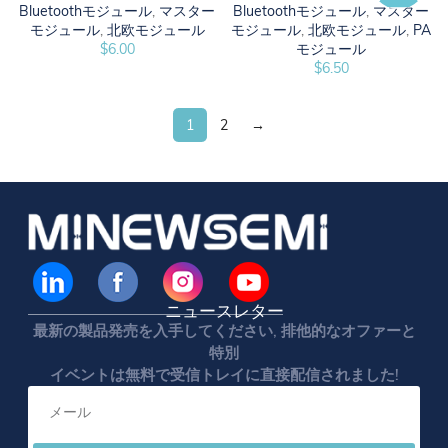
Bluetoothモジュール
,
マスター
Bluetoothモジュール
,
マスター
モジュール
,
北欧モジュール
モジュール
,
北欧モジュール
,
PA
$
6.00
モジュール
$
6.50
1
2
→
ニュースレター
最新の製品発売を入手してください, 排他的なオファーと
特別
イベントは無料で受信トレイに直接配信されました!