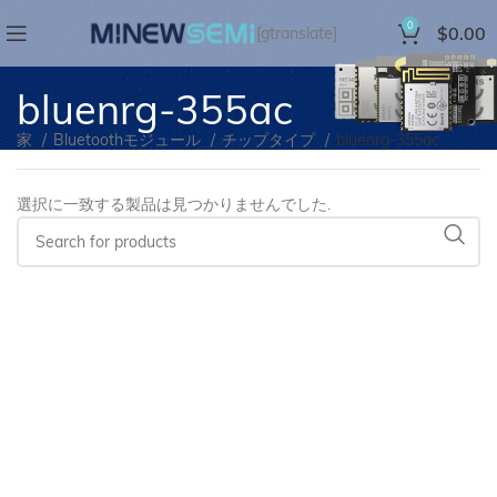
0
$
0.00
[gtranslate]
bluenrg-355ac
家
Bluetoothモジュール
チップタイプ
bluenrg-355ac
選択に一致する製品は見つかりませんでした.