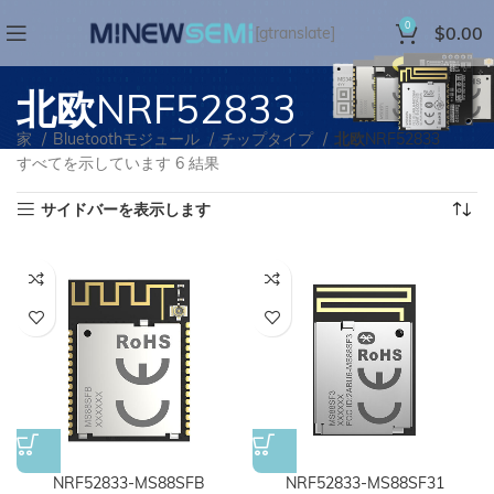
0
$
0.00
[gtranslate]
北欧NRF52833
家
Bluetoothモジュール
チップタイプ
北欧NRF52833
すべてを示しています 6 結果
サイドバーを表示します
NRF52833-MS88SFB
NRF52833-MS88SF31