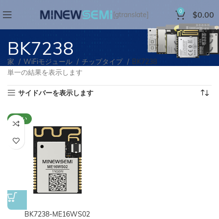
0
$
0.00
[gtranslate]
BK7238
家
WiFiモジュール
チップタイプ
BK7238
単一の結果を表示します
サイドバーを表示します
新しい
BK7238-ME16WS02