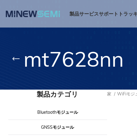
製品
サービス
サポート
トラッ
mt7628nn
製品カテゴリ
家
WiFiモ
Bluetoothモジュール
GNSSモジュール