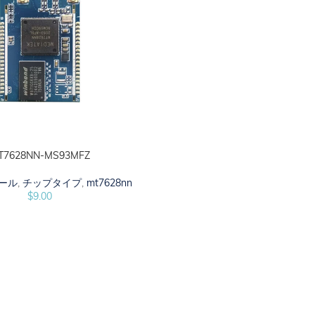
T7628NN-MS93MFZ
ュール
,
チップタイプ
,
mt7628nn
$
9.00