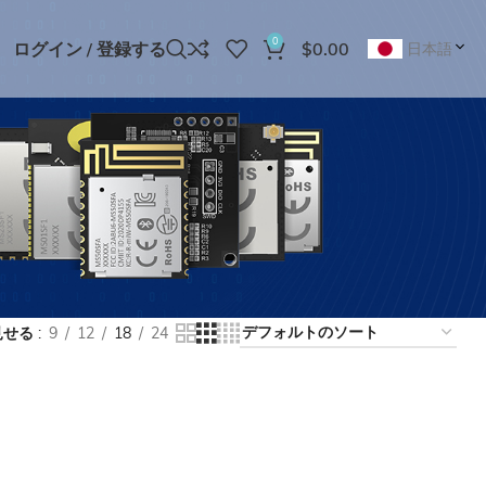
0
ログイン / 登録する
$
0.00
日本語
見せる
9
12
18
24