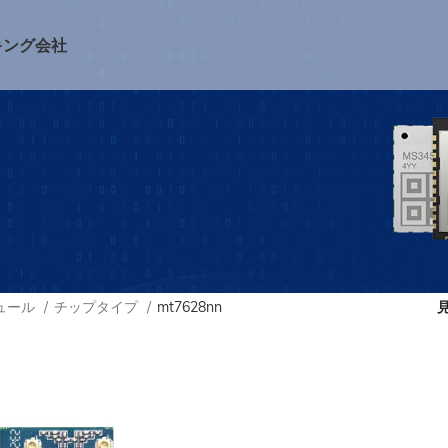
キング
会社
ジュール
チップタイプ
mt7628nn