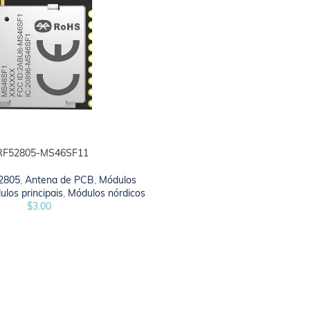
RF52805-MS46SF11
 CARRINHO
2805
,
Antena de PCB
,
Módulos
los principais
,
Módulos nórdicos
$
3.00