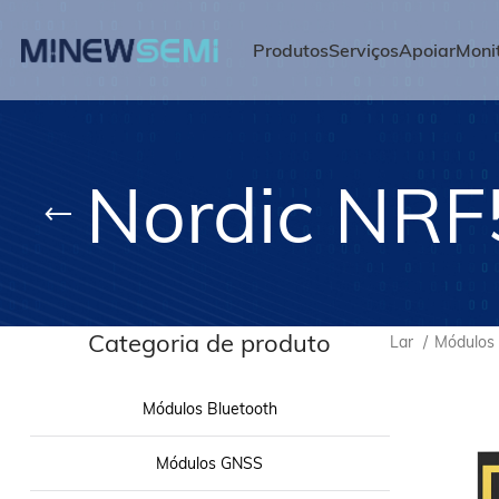
Produtos
Serviços
Apoiar
Moni
Nordic NR
Categoria de produto
Lar
Módulos
Módulos Bluetooth
Módulos GNSS