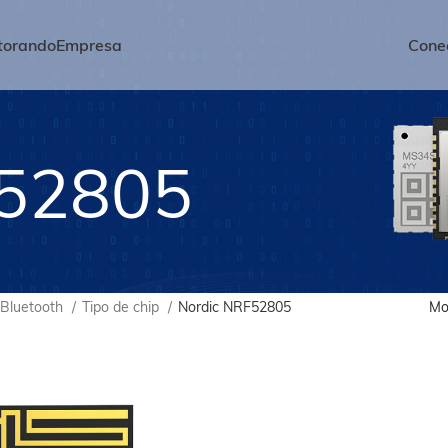
torando
Empresa
Conec
F52805
 Bluetooth
Tipo de chip
Nordic NRF52805
Mo