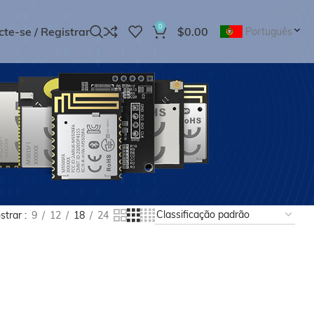
0
te-se / Registrar
$
0.00
Português
strar
9
12
18
24