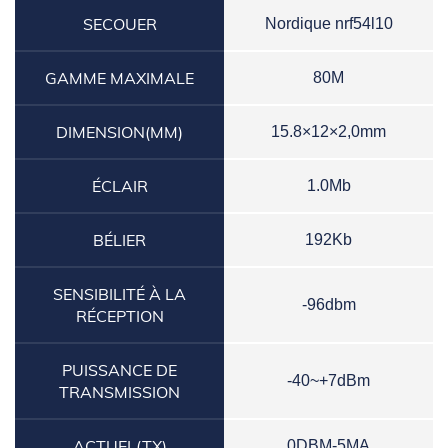
SECOUER
Nordique nrf54l10
GAMME MAXIMALE
80M
DIMENSION(MM)
15.8×12×2,0mm
ÉCLAIR
1.0Mb
BÉLIER
192Kb
SENSIBILITÉ À LA
-96dbm
RÉCEPTION
PUISSANCE DE
-40~+7dBm
TRANSMISSION
ACTUEL(TX)
0DBM-5MA