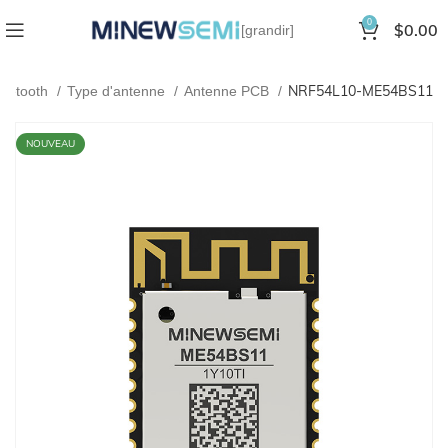
0
$
0.00
[grandir]
NRF54L10-ME54BS11
luetooth
Type d'antenne
Antenne PCB
NOUVEAU