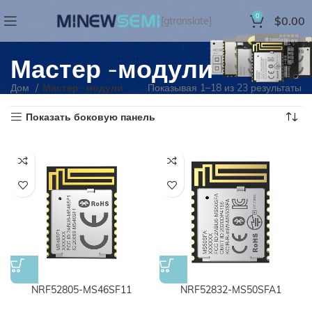
0
$
0.00
[gtranslate]
Мастер -модули
Дом
Мастер -модули
Показывая 1–18 из 23 результаты
Показать боковую панель
NRF52805-MS46SF11
NRF52832-MS50SFA1