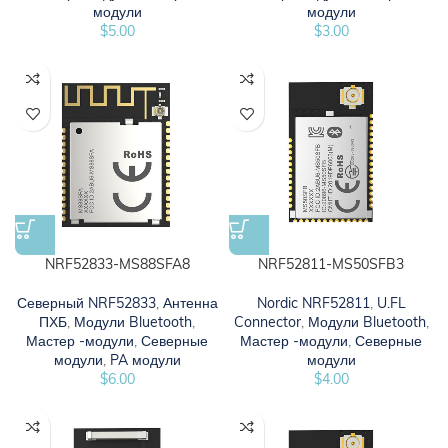
модули
модули
$
5.00
$
3.00
NRF52833-MS88SFA8
NRF52811-MS50SFB3
Северный NRF52833
,
Антенна
Nordic NRF52811
,
U.FL
ПХБ
,
Модули Bluetooth
,
Connector
,
Модули Bluetooth
,
Мастер -модули
,
Северные
Мастер -модули
,
Северные
модули
,
PA модули
модули
$
6.00
$
4.00