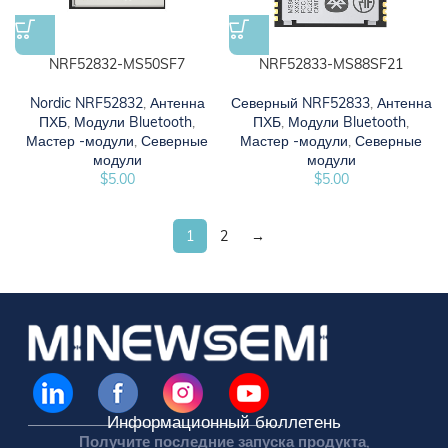
NRF52832-MS50SF7
NRF52833-MS88SF21
Nordic NRF52832
,
Антенна
Северный NRF52833
,
Антенна
ПХБ
,
Модули Bluetooth
,
ПХБ
,
Модули Bluetooth
,
Мастер -модули
,
Северные
Мастер -модули
,
Северные
модули
модули
$
5.00
$
5.00
1
2
→
Информационный бюллетень
Получите последние запуска продукта,