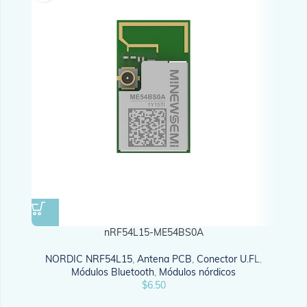
nRF54L15-ME54BS0A
NORDIC NRF54L15
,
Antena PCB
,
Conector U.FL
,
NOR
Módulos Bluetooth
,
Módulos nórdicos
$
6.50