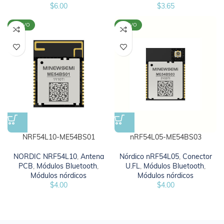
$
3.65
$
6.00
NUEVO
NUEVO
NRF54L10-ME54BS01
nRF54L05-ME54BS03
NORDIC NRF54L10
,
Antena
Nórdico nRF54L05
,
Conector
PCB
,
Módulos Bluetooth
,
U.FL
,
Módulos Bluetooth
,
Módulos nórdicos
Módulos nórdicos
$
4.00
$
4.00