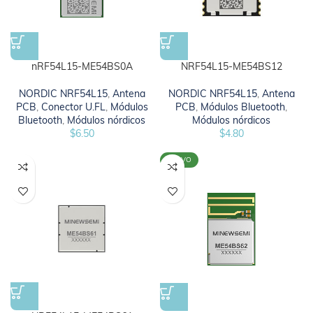
NRF54L15-ME54BS12
nRF54L15-ME54BS0A
NORDIC NRF54L15
,
Antena
NORDIC NRF54L15
,
Antena
PCB
,
Módulos Bluetooth
,
PCB
,
Conector U.FL
,
Módulos
Módulos nórdicos
Bluetooth
,
Módulos nórdicos
$
4.80
$
6.50
NUEVO