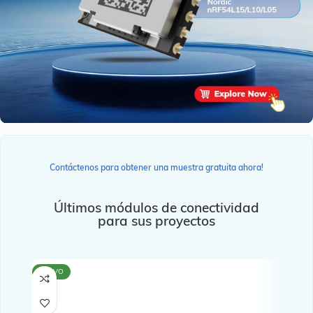
Contáctenos para obtener una muestra gratuita ahora!
Últimos módulos de conectividad
para sus proyectos
NUEVO
NUE