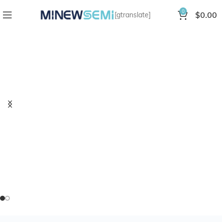
0
$
0.00
[gtranslate]