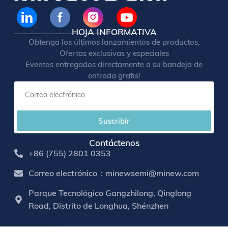
HOJA INFORMATIVA
Obtenga los últimos lanzamientos de productos,
Ofertas exclusivas y especiales
Eventos entregados directamente a su bandeja de
entrada gratis!
Suscribir
Contáctenos
+86 (755) 2801 0353
Correo electrónico：minewsemi@minew.com
Parque Tecnológico Gangzhilong, Qinglong
Road, Distrito de Longhua, Shénzhen