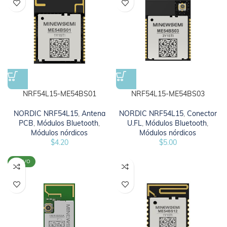
NRF54L15-ME54BS01
NRF54L15-ME54BS03
NORDIC NRF54L15
,
Antena
NORDIC NRF54L15
,
Conector
PCB
,
Módulos Bluetooth
,
U.FL
,
Módulos Bluetooth
,
Módulos nórdicos
Módulos nórdicos
$
4.20
$
5.00
NUEVO