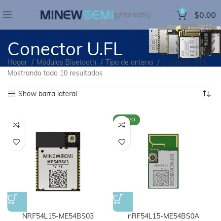
0
$
0.00
[gtranslate]
Conector U.FL
Hogar
Módulos Bluetooth
Tipo de antena
Conector U.FL
Mostrando todo 10 resultados
Show barra lateral
NUEVO
NRF54L15-ME54BS03
nRF54L15-ME54BS0A