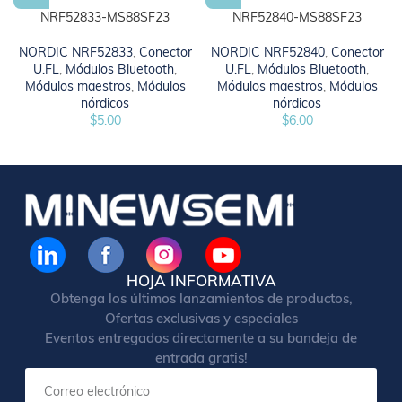
NRF52833-MS88SF23
NRF52840-MS88SF23
NORDIC NRF52833
,
Conector
NORDIC NRF52840
,
Conector
U.FL
,
Módulos Bluetooth
,
U.FL
,
Módulos Bluetooth
,
Módulos maestros
,
Módulos
Módulos maestros
,
Módulos
nórdicos
nórdicos
$
5.00
$
6.00
HOJA INFORMATIVA
Obtenga los últimos lanzamientos de productos,
Ofertas exclusivas y especiales
Eventos entregados directamente a su bandeja de
entrada gratis!