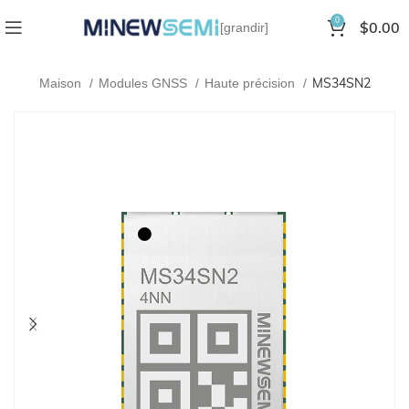
0
$
0.00
[grandir]
MS34SN2
Maison
Modules GNSS
Haute précision