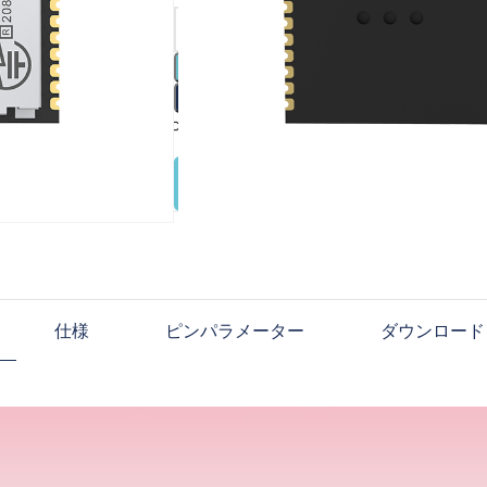
カー
今す
比較する
ウィッシュリストに追加しま
ボタンをクリックして、関
MS88EX2開発キットを購入
します
仕様
ピンパラメーター
ダウンロード