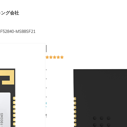
キング
会社
F52840-MS88SF21
NRF52840-MS88
ブルートゥース 5.4 低
ブルートゥース 5.4
完全に認定されています
高性能
アリをサポートします, ble, bleメッシュ, Z
$
6.00
電源オプション