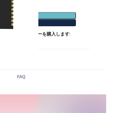
トに追加
ぐ購入
共有:
す
連するアクセサリーを購入します:
FAQ