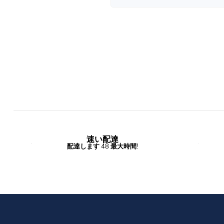
速い配達
配達します 48 最大時間!