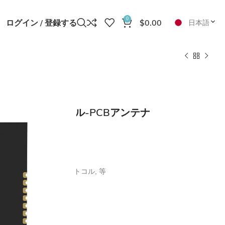
0
ログイン / 登録する
$
0.00
日本語
SF21
エネルギーモジュール-PCBアンテナ
igbeeおよびThreadプロトコル, 等