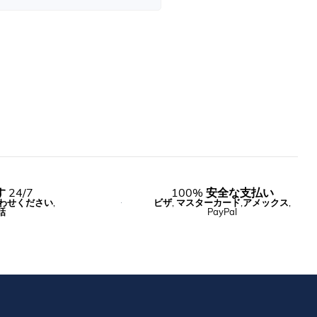
24/7
100% 安全な支払い
わせください,
ビザ, マスターカード,アメックス,
話
PayPal