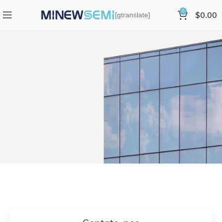
0
$
0.00
[gtranslate]