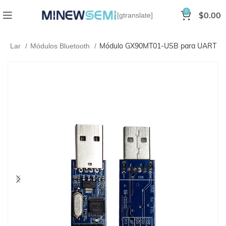
0
$
0.00
[gtranslate]
Módulo GX90MT01-USB para UART
Lar
Módulos Bluetooth