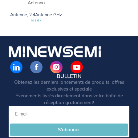
Antenna
Antenne
,
2.4Antenne GHz
$
0.87
BULLETIN
Obtenez les derniers lancements de produits, offres
exclusives et spéciale
Événements livrés directement dans votre boîte de
réception gratuitement!
S'abonner