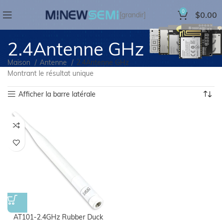
0
$
0.00
[grandir]
2.4Antenne GHz
Maison
Antenne
2.4Antenne GHz
Montrant le résultat unique
Afficher la barre latérale
AT101-2.4GHz Rubber Duck