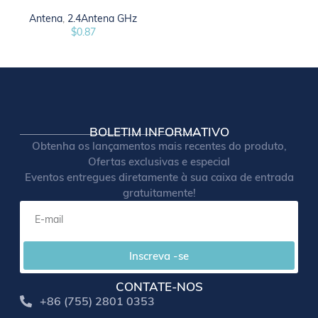
Antena
,
2.4Antena GHz
$
0.87
BOLETIM INFORMATIVO
Obtenha os lançamentos mais recentes do produto,
Ofertas exclusivas e especial
Eventos entregues diretamente à sua caixa de entrada
gratuitamente!
Inscreva -se
CONTATE-NOS
+86 (755) 2801 0353