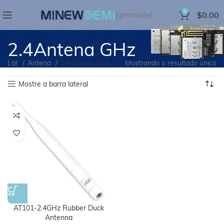
0
$
0.00
[gtranslate]
2.4Antena GHz
Lar
Antena
2.4Antena GHz
Mostrando o resultado único
Mostre a barra lateral
AT101-2.4GHz Rubber Duck
Antenna