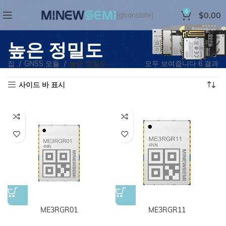
0
$
0.00
[gtranslate]
높은 정밀도
집
GNSS 모듈
높은 정밀도
모두 보여줍니다 6 결과
사이드 바 표시
ME3RGR01
ME3RGR11