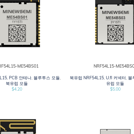
RF54L15-ME54BS01
NRF54L15-ME54BS
시오
카트에 추가하십시오
L15
,
PCB 안테나
,
블루투스 모듈
,
북유럽 NRF54L15
,
U.fl 커넥터
,
블
북유럽 모듈
유럽 모듈
$
4.20
$
5.00