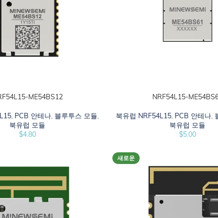
RF54L15-ME54BS12
NRF54L15-ME54BS
시오
카트에 추가하십시오
L15
,
PCB 안테나
,
블루투스 모듈
,
북유럽 NRF54L15
,
PCB 안테나
,
북유럽 모듈
북유럽 모듈
$
4.80
$
5.00
새로운