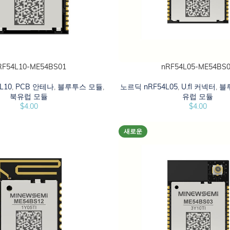
RF54L10-ME54BS01
nRF54L05-ME54BS
시오
카트에 추가하십시오
L10
,
PCB 안테나
,
블루투스 모듈
,
노르딕 nRF54L05
,
U.fl 커넥터
,
블
북유럽 모듈
유럽 모듈
$
4.00
$
4.00
새로운