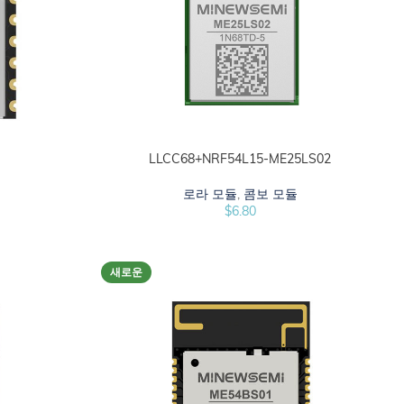
LLCC68+NRF54L15-ME25LS02
선택 옵션
로라 모듈
,
콤보 모듈
$
6.80
새로운