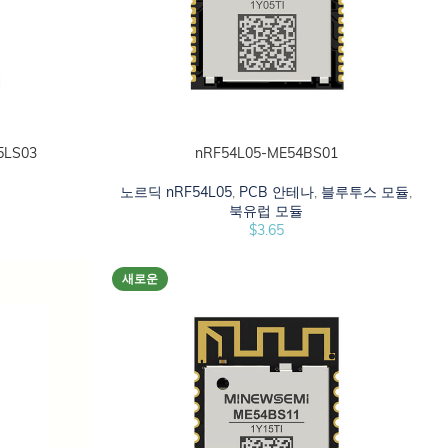
5LS03
nRF54L05-ME54BS01
카트에 추가하십시오
듈
노르딕 nRF54L05
,
PCB 안테나
,
블루투스 모듈
,
북유럽 모듈
$
3.65
새로운