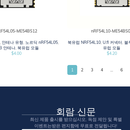
RF54L05-ME54BS12
nRF54L10-ME54BS
시오
카트에 추가하십시오
,
안테나 유형
,
노르딕 nRF54L05
,
북유럽 NRF54L10
,
U.fl 커넥터
,
블
B 안테나
,
북유럽 모듈
유럽 모듈
$
4.00
$
4.20
1
2
3
4
…
6
회람 신문
최신 제품 출시를 받으십시오, 독점 제안 및 특별
이벤트는받은 편지함에 무료로 전달됩니다!