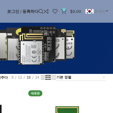
0
로그인 / 등록하다
$
0.00
한국어
여주다
9
12
18
24
새로운