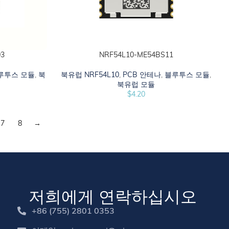
03
NRF54L10-ME54BS11
카트에 추가하십시오
루투스 모듈
,
북
북유럽 NRF54L10
,
PCB 안테나
,
블루투스 모듈
,
북유럽 모듈
$
4.20
7
8
→
저희에게 연락하십시오
+86 (755) 2801 0353