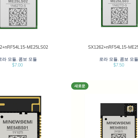
2+nRF54L15-ME25LS02
SX1262+nRF54L15-ME2
선택 옵션
로라 모듈
,
콤보 모듈
로라 모듈
,
콤보 모
$
7.00
$
7.50
새로운