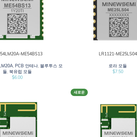
54LM20A-ME54BS13
LR1121-ME25LS04
시오
선택 옵션
LM20A
,
PCB 안테나
,
블루투스 모
로라 모듈
듈
,
북유럽 모듈
$
7.50
$
6.00
새로운