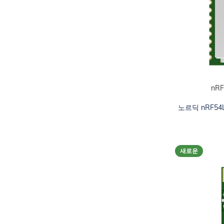
nRF
카트에 추가하십
노르딕 nRF54
새로운