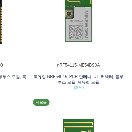
03
nRF54L15-ME54BS0A
선택 옵션
루투스 모듈
,
북
북유럽 NRF54L15
,
PCB 안테나
,
U.fl 커넥터
,
블루
투스 모듈
,
북유럽 모듈
$
6.50
새로운