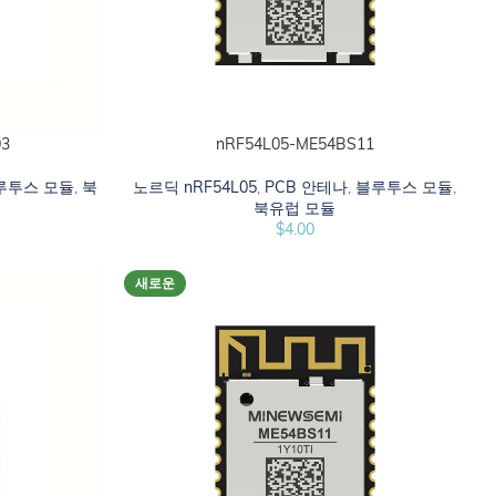
03
nRF54L05-ME54BS11
카트에 추가하십시오
루투스 모듈
,
북
노르딕 nRF54L05
,
PCB 안테나
,
블루투스 모듈
,
북유럽 모듈
$
4.00
새로운