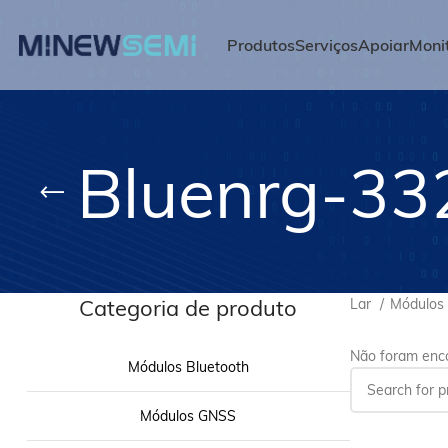
Produtos
Serviços
Apoiar
Moni
Bluenrg-33
Categoria de produto
Lar
Módulos
Não foram enco
Módulos Bluetooth
Módulos GNSS