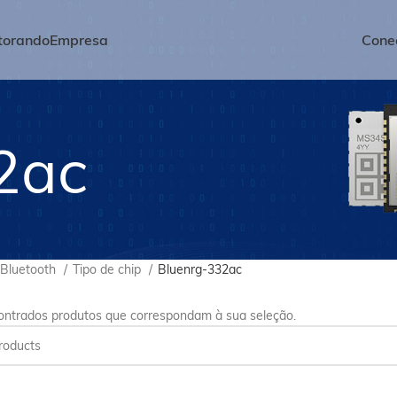
torando
Empresa
Conec
2ac
 Bluetooth
Tipo de chip
Bluenrg-332ac
ntrados produtos que correspondam à sua seleção.