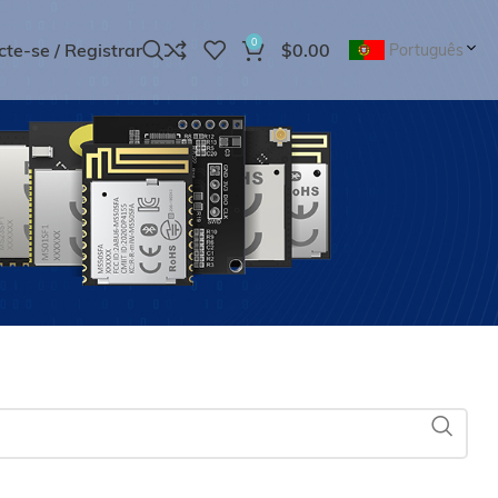
0
te-se / Registrar
$
0.00
Português