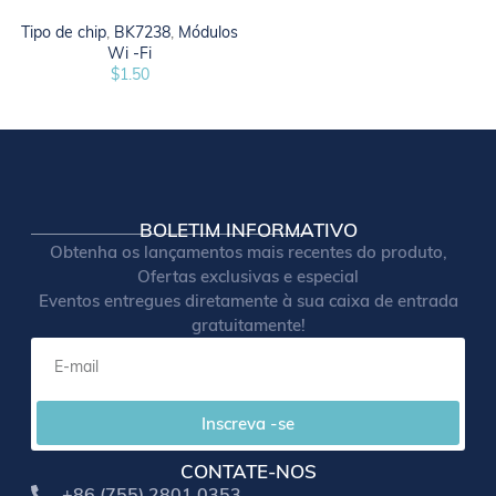
Tipo de chip
,
BK7238
,
Módulos
Wi -Fi
$
1.50
BOLETIM INFORMATIVO
Obtenha os lançamentos mais recentes do produto,
Ofertas exclusivas e especial
Eventos entregues diretamente à sua caixa de entrada
gratuitamente!
Inscreva -se
CONTATE-NOS
+86 (755) 2801 0353