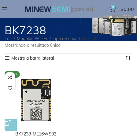
0
$
0.00
[gtranslate]
BK7238
Lar
Módulos Wi -Fi
Tipo de chip
BK7238
Mostrando o resultado único
Mostre a barra lateral
NOVO
BK7238-ME16WS02