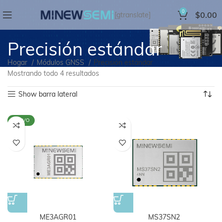
0
$
0.00
[gtranslate]
Precisión estándar
Hogar
Módulos GNSS
Precisión estándar
Mostrando todo 4 resultados
Show barra lateral
NUEVO
ME3AGR01
MS37SN2