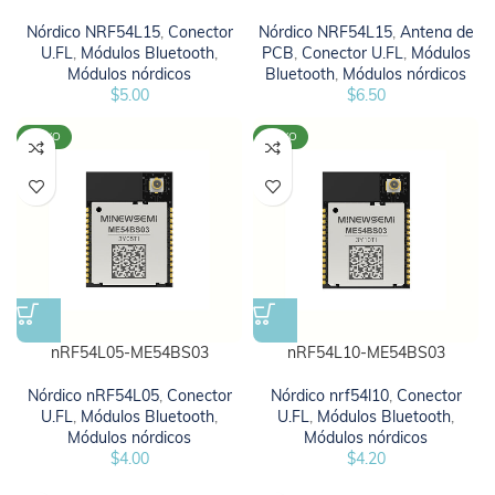
Nórdico NRF54L15
,
Conector
Nórdico NRF54L15
,
Antena de
U.FL
,
Módulos Bluetooth
,
PCB
,
Conector U.FL
,
Módulos
Módulos nórdicos
Bluetooth
,
Módulos nórdicos
$
5.00
$
6.50
NOVO
NOVO
nRF54L05-ME54BS03
nRF54L10-ME54BS03
Nórdico nRF54L05
,
Conector
Nórdico nrf54l10
,
Conector
U.FL
,
Módulos Bluetooth
,
U.FL
,
Módulos Bluetooth
,
Módulos nórdicos
Módulos nórdicos
$
4.00
$
4.20