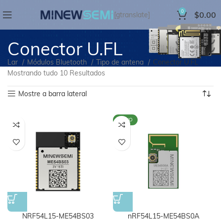
0
$
0.00
[gtranslate]
Conector U.FL
Lar
Módulos Bluetooth
Tipo de antena
Conector U.FL
Mostrando tudo 10 Resultados
Mostre a barra lateral
NOVO
NRF54L15-ME54BS03
nRF54L15-ME54BS0A