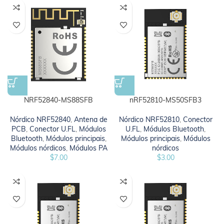
NRF52840-MS88SFB
nRF52810-MS50SFB3
Nórdico NRF52840
,
Antena de
Nórdico NRF52810
,
Conector
PCB
,
Conector U.FL
,
Módulos
U.FL
,
Módulos Bluetooth
,
Bluetooth
,
Módulos principais
,
Módulos principais
,
Módulos
Módulos nórdicos
,
Módulos PA
nórdicos
$
7.00
$
3.00