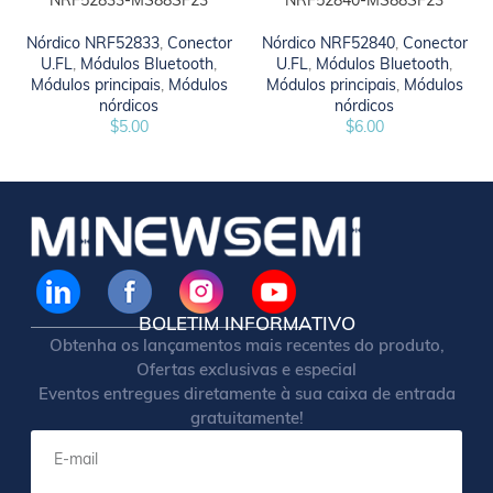
NRF52833-MS88SF23
NRF52840-MS88SF23
Nórdico NRF52833
,
Conector
Nórdico NRF52840
,
Conector
U.FL
,
Módulos Bluetooth
,
U.FL
,
Módulos Bluetooth
,
Módulos principais
,
Módulos
Módulos principais
,
Módulos
nórdicos
nórdicos
$
5.00
$
6.00
BOLETIM INFORMATIVO
Obtenha os lançamentos mais recentes do produto,
Ofertas exclusivas e especial
Eventos entregues diretamente à sua caixa de entrada
gratuitamente!